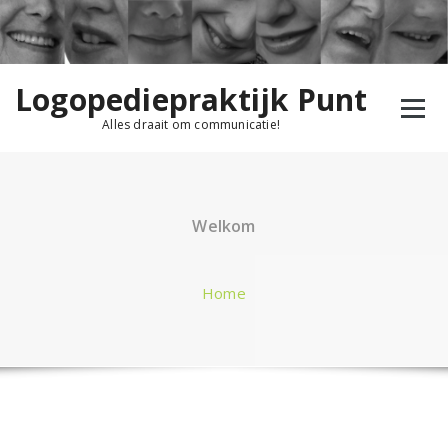
Ga
naar
de
inhoud
Logopediepraktijk Punt
Alles draait om communicatie!
Welkom
Home